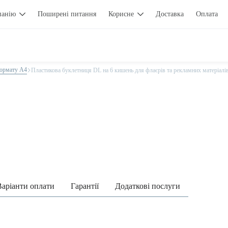
панію
Поширені питання
Корисне
Доставка
Оплата
формату А4
Пластикова буклетниця DL на 6 кишень для флаєрів та рекламних матеріал
Варіанти оплати
Гарантії
Додаткові послуги