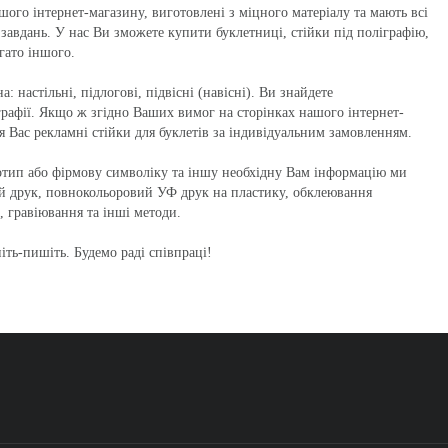
шого інтернет-магазину, виготовлені з міцного матеріалу та мають всі
 завдань. У нас Ви зможете купити буклетниці, стійки під поліграфію,
агато іншого.
: настільні, підлогові, підвісні (навісні). Ви знайдете
рафії. Якщо ж згідно Ваших вимог на сторінках нашого інтернет-
я Вас рекламні стійки для буклетів за індивідуальним замовленням.
отип або фірмову символіку та іншу необхідну Вам інформацію ми
й друк, повнокольоровий УФ друк на пластику, обклеювання
, гравіювання та інші методи.
ніть-пишіть. Будемо раді співпраці!