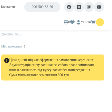
Контакти
096-509-88-26
0
0
Увійти
ів 210х310х170 мм
Мін. замовлення:
1
Ціни дійсні під час оформлення замовлення через сайт.
Адміністрація сайту залишає за собою право змінювати
ціни в залежності від курсу валют без попередження.
Сума мінімального замовлення 300 грн.