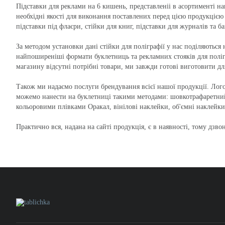
Підставки для реклами на 6 кишень, представленіі в асортименті на
необхідні якості для виконання поставлених перед цією продукцією
підставки під флаєри, стійки для книг, підставки для журналів та б
За методом установки дані стійки для поліграфії у нас поділяються на
найпоширеніші формати буклетниць та рекламних стояків для поліг
магазину відсутні потрібні товари, ми завжди готові виготовити дл
Також ми надаємо послуги брендування всієї нашої продукції. Лог
можемо нанести на буклетниці такими методами: шовкотрафаретни
кольоровими плівками Оракал, вінілові наклейки, об'ємні наклейки
Практично вся, надана на сайті продукція, є в наявності, тому дзво