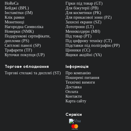
HoReCa
Гірки під товар (GT)
Бейджі (BPL)
Для біжутерії (PB)
Інстамітки (IM)
Для косметики (PK)
Клік рамки
Для прикасової зони (PZ)
Монетниці
Захисні екрани (SZ)
Нагородна Символіка
Лототрони (LT)
Номерки (NMK)
Менюхолдери (MH)
Подарункові сертифікати,
Під товар (PT)
дипломи (PS)
Під цифрову техніку (CT)
Світлові панелі (SP)
Підставки під поліграфію (PP)
Трафарети (TF)
Цінники (СС)
Куточки покупця (UP)
Ящики акційні (YA)
Торгове обладнання
Інформація
Торгові стелажі та дисплеї (ST)
Про компанію
Поширені питання
Технічні вимоги
Доставка
Оплата
Контакти
Карта сайту
Сервіси