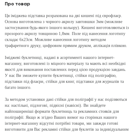
Про товар
Ця іміджева підставка розрахована на дві кишені під єврофлаєр.
Основа виготовлена з чорного акрилу завтовшки 3мм (можливе
застосування будь-якого іншого кольору). Кишені виготовляються із
прозорого акрилу товщиною 1,8мм. Поле під нанесення логотипу
складає 6х23см. Можливе нанесення логотипу методом
трафаретного друку, цифровим прямим друком, аплікація плівкою.
Іміджеві буклетниці, надані в асортименті нашого інтернет-
магазину, виготовлені із міцного матеріалу та мають всі необхідні
якості для виконання поставлених перед цією продукцією завдань.
У нас Ви зможете купити буклетниці, стійки під поліграфію,
підставки під флаєри, стійки для книг, підставки для журналів та
багато іншого.
За методом установки дані стійки для поліграфії у нас поділяються
на: настільні, підлогові, підвісні (навісні). Ви знайдете
найпоширеніші формати буклетниць та рекламних стояків для
поліграфії. Якщо ж згідно Ваших вимог на сторінках нашого
інтернет-магазину відсутні потрібні товари, ми завжди готові
виготовити для Вас рекламні стійки для буклетів за індивідуальним