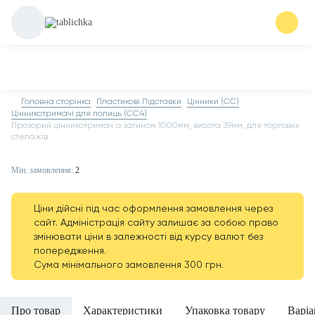
Головна сторінка
Пластикові Підставки
Цінники (СС)
Цінникотримачі для полиць (CC4)
Прозорий цінникотримач із загином 1000мм, висота 39мм, для торгових
стелажів
Мін. замовлення:
2
Ціни дійсні під час оформлення замовлення через
сайт. Адміністрація сайту залишає за собою право
змінювати ціни в залежності від курсу валют без
попередження.
Сума мінімального замовлення 300 грн.
Про товар
Характеристики
Упаковка товару
Варіа