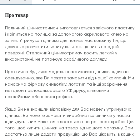
Про товар
Поличний цінникотримач виготовляється з якісного пластику
і кріпиться на полицю за допомогою акрилового клею на
загині. Утримувач цінника для полиць має довжину 1 м, що
дозволяє розмістити велику кількість цінників на одній
поверхні. Стелажний цінникотримач досить легкий у
використанні, не потребує особливого догляду.
Практично будь-яка модель пластикових цінників підлягає
брендуванню, яке Ви можете замовити від нашої компанії. Ми
наносимо фірмову символіку, логотип та інші зображення
методом повнокольорового УФ друку, вініловими
наклейками або шовкографією.
Якщо Ви не знайшли відповідну для Вас модель утримувача
цінника, Ви можете замовити виробництво цінників у нас за
індивідуальним макетом з доставкою по регіонах країни. Для
того, щоб купити цінники на товар від нашого магазину, Вам
достатньо лише додати продукцію, що Вас цікавить, в кошик