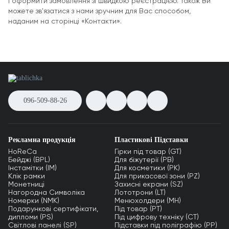
і оформити замовлення зі швидкою реєстрацією. Також Ви
можете зв'язатися з нами зручним для Вас способом,
наданим на сторінці «Контакти».
096-509-88-26
Рекламна продукція
Пластикові Підставки
HoReCa
Гірки під товар (GT)
Бейджі (BPL)
Для біжутерії (PB)
Інстамітки (IM)
Для косметики (PK)
Клік рамки
Для прикасової зони (PZ)
Монетниці
Захисні екрани (SZ)
Нагородна Символіка
Лототрони (LT)
Номерки (NMK)
Менюхолдери (MH)
Подарункові сертифікати,
Під товар (PT)
дипломи (PS)
Під цифрову техніку (CT)
Світлові панелі (SP)
Підставки під поліграфію (PP)