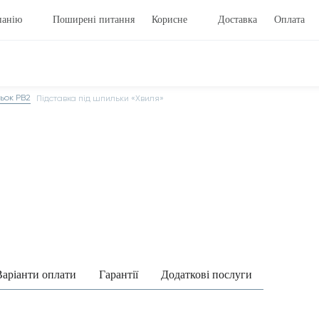
панію
Поширені питання
Корисне
Доставка
Оплата
ьок PB2
Підставка під шпильки «Хвиля»
Варіанти оплати
Гарантії
Додаткові послуги