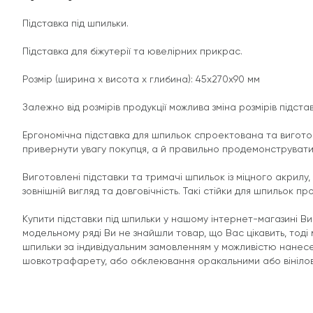
Підставка під шпильки.
Підставка для біжутерії та ювелірних прикрас.
Розмір (ширина х висота х глибина): 45х270х90 мм
Залежно від розмірів продукції можлива зміна розмірів підста
Ергономічна підставка для шпильок спроектована та вигот
привернути увагу покупця, а й правильно продемонструвати
Виготовлені підставки та тримачі шпильок із міцного акрил
зовнішній вигляд та довговічність. Такі стійки для шпильок пр
Купити підставки під шпильки у нашому інтернет-магазині В
модельному ряді Ви не знайшли товар, що Вас цікавить, тоді 
шпильки за індивідуальним замовленням у можливістю нанес
шовкотрафарету, або обклеювання оракальними або вініло