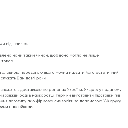
вки під шпильки.
овлена нами таким чином, щоб вона могла не лише
 товар.
у, головною перевагою якого можна назвати його естетичний
ослужать Вам довгі роки!
и зможете з доставкою по регіонах України. Якщо ж у наданому
ми завжди раді в найкоротші терміни виготовити підставки під
ення логотипу або фірмової символіки за допомогою УФ друку,
вими наклейками.