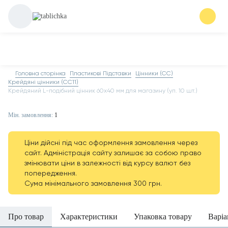
Головна сторінка
Пластикові Підставки
Цінники (СС)
Крейдяні цінники (CC11)
Крейдяний L-подібний цінник 60х40 мм для магазину (уп. 10 шт.)
Мін. замовлення:
1
Ціни дійсні під час оформлення замовлення через
сайт. Адміністрація сайту залишає за собою право
змінювати ціни в залежності від курсу валют без
попередження.
Сума мінімального замовлення 300 грн.
Про товар
Характеристики
Упаковка товару
Варіа