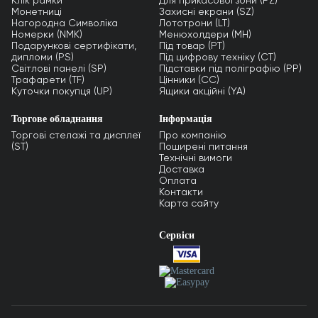
Клік рамки
Для прикасової зони (PZ)
Монетниці
Захисні екрани (SZ)
Нагородна Символіка
Лототрони (LT)
Номерки (NMK)
Менюхолдери (MH)
Подарункові сертифікати,
Під товар (PT)
дипломи (PS)
Під цифрову техніку (CT)
Світлові панелі (SP)
Підставки під поліграфію (PP)
Трафарети (TF)
Цінники (СС)
Куточки покупця (UP)
Ящики акційні (YA)
Торгове обладнання
Інформація
Торгові стелажі та дисплеї
Про компанію
(ST)
Поширені питання
Технічні вимоги
Доставка
Оплата
Контакти
Карта сайту
Сервіси