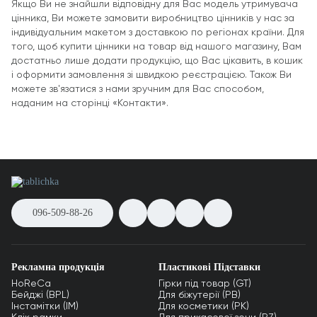
Якщо Ви не знайшли відповідну для Вас модель утримувача
цінника, Ви можете замовити виробництво цінників у нас за
індивідуальним макетом з доставкою по регіонах країни. Для
того, щоб купити цінники на товар від нашого магазину, Вам
достатньо лише додати продукцію, що Вас цікавить, в кошик
і оформити замовлення зі швидкою реєстрацією. Також Ви
можете зв'язатися з нами зручним для Вас способом,
наданим на сторінці «Контакти».
096-509-88-26
Рекламна продукція
Пластикові Підставки
HoReCa
Гірки під товар (GT)
Бейджі (BPL)
Для біжутерії (PB)
Інстамітки (IM)
Для косметики (PK)