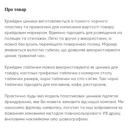
Про товар
Крейдяні цінники виготовляються із тонкого чорного
пластику та призначені для написання вартості товару
крейдовим маркером. Відмінно підходять для розміщення на
полицях та стелажах. Легкі та зручні у використанні, їх
можна без зусиль переміщати поверхнею полиці. Маркер
змивається вологою губкою, що дозволяє використовувати
цінник тривалий час.
Крейдяні таблички можна використовувати як цінники для
товару, настільні грифельні таблички з номером столу,
таблички резерв, чорні таблички на стіл з ім'ям. Такі чорні
таблички підходять для магазинів, кафе, ресторанів.
Практично будь-яка модель пластикових цінників підлягає
брендуванню, яке Ви можете замовити від нашої компанії. Ми
наносимо фірмову символіку, логотип та інші зображення за
бажанням замовника методом повнокольорового УФ друку,
вініловими наклейками або шовкографією.