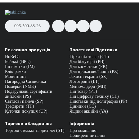
096-509-88-26
Рекламна продукція
Пластикові Підставки
HoReCa
Гірки під товар (GT)
Бейджі (BPL)
Для біжутерії (PB)
Інстамітки (IM)
Для косметики (PK)
Клік рамки
Для прикасової зони (PZ)
Монетниці
Захисні екрани (SZ)
Нагородна Символіка
Лототрони (LT)
Номерки (NMK)
Менюхолдери (MH)
Подарункові сертифікати,
Під товар (PT)
дипломи (PS)
Під цифрову техніку (CT)
Світлові панелі (SP)
Підставки під поліграфію (PP)
Трафарети (TF)
Цінники (СС)
Куточки покупця (UP)
Ящики акційні (YA)
Торгове обладнання
Інформація
Торгові стелажі та дисплеї (ST)
Про компанію
Поширені питання