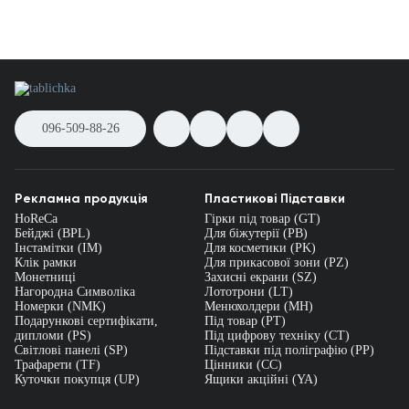
096-509-88-26
Рекламна продукція
Пластикові Підставки
HoReCa
Гірки під товар (GT)
Бейджі (BPL)
Для біжутерії (PB)
Інстамітки (IM)
Для косметики (PK)
Клік рамки
Для прикасової зони (PZ)
Монетниці
Захисні екрани (SZ)
Нагородна Символіка
Лототрони (LT)
Номерки (NMK)
Менюхолдери (MH)
Подарункові сертифікати,
Під товар (PT)
дипломи (PS)
Під цифрову техніку (CT)
Світлові панелі (SP)
Підставки під поліграфію (PP)
Трафарети (TF)
Цінники (СС)
Куточки покупця (UP)
Ящики акційні (YA)