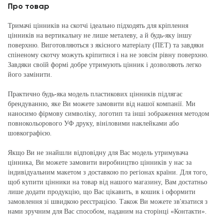
Про товар
Тримачі цінників на скотчі ідеально підходять для кріплення
цінників на вертикальну не лише металеву, а й будь-яку іншу
поверхню. Виготовляються з якісного матеріалу (ПЕТ) та завдяки
спіненому скотчу можуть кріпитися і на не зовсім рівну поверхню.
Завдяки своїй формі добре утримують цінник і дозволяють легко
його замінити.
Практично будь-яка модель пластикових цінників підлягає
брендуванню, яке Ви можете замовити від нашої компанії. Ми
наносимо фірмову символіку, логотип та інші зображення методом
повнокольорового УФ друку, вініловими наклейками або
шовкографією.
Якщо Ви не знайшли відповідну для Вас модель утримувача
цінника, Ви можете замовити виробництво цінників у нас за
індивідуальним макетом з доставкою по регіонах країни. Для того,
щоб купити цінники на товар від нашого магазину, Вам достатньо
лише додати продукцію, що Вас цікавить, в кошик і оформити
замовлення зі швидкою реєстрацією. Також Ви можете зв'язатися з
нами зручним для Вас способом, наданим на сторінці «Контакти».