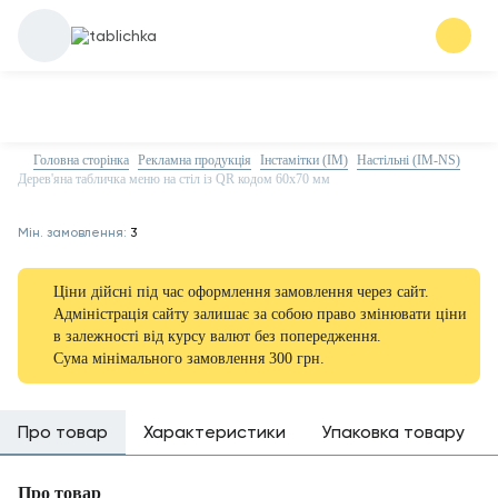
Головна сторінка
Рекламна продукція
Інстамітки (IM)
Настільні (IM-NS)
Дерев'яна табличка меню на стіл із QR кодом 60х70 мм
Мін. замовлення:
3
Ціни дійсні під час оформлення замовлення через сайт.
Адміністрація сайту залишає за собою право змінювати ціни
в залежності від курсу валют без попередження.
Сума мінімального замовлення 300 грн.
Про товар
Характеристики
Упаковка товару
Про товар