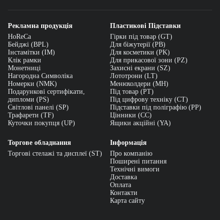
Рекламна продукція
Пластикові Підставки
HoReCa
Гірки під товар (GT)
Бейджі (BPL)
Для біжутерії (PB)
Інстамітки (IM)
Для косметики (PK)
Клік рамки
Для прикасової зони (PZ)
Монетниці
Захисні екрани (SZ)
Нагородна Символіка
Лототрони (LT)
Номерки (NMK)
Менюхолдери (MH)
Подарункові сертифікати,
Під товар (PT)
дипломи (PS)
Під цифрову техніку (CT)
Світлові панелі (SP)
Підставки під поліграфію (PP)
Трафарети (TF)
Цінники (СС)
Куточки покупця (UP)
Ящики акційні (YA)
Торгове обладнання
Інформація
Торгові стелажі та дисплеї (ST)
Про компанію
Поширені питання
Технічні вимоги
Доставка
Оплата
Контакти
Карта сайту