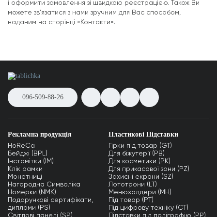
і оформити замовлення зі швидкою реєстрацією. Також Ви
можете зв'язатися з нами зручним для Вас способом,
наданим на сторінці «Контакти».
096-509-88-26
Рекламна продукція
Пластикові Підставки
HoReCa
Гірки під товар (GT)
Бейджі (BPL)
Для біжутерії (PB)
Інстамітки (IM)
Для косметики (PK)
Клік рамки
Для прикасової зони (PZ)
Монетниці
Захисні екрани (SZ)
Нагородна Символіка
Лототрони (LT)
Номерки (NMK)
Менюхолдери (MH)
Подарункові сертифікати,
Під товар (PT)
дипломи (PS)
Під цифрову техніку (CT)
Світлові панелі (SP)
Підставки під поліграфію (PP)