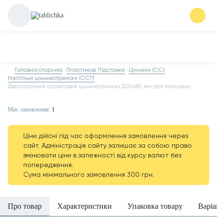
Головна сторінка
Пластикові Підставки
Цінники (СС)
Настільні цінникотримачі (СС7)
Двосторонній акриловий цінникотримач 200х80 мм для магазину
Мін. замовлення:
1
Ціни дійсні під час оформлення замовлення через
сайт. Адміністрація сайту залишає за собою право
змінювати ціни в залежності від курсу валют без
попередження.
Сума мінімального замовлення 300 грн.
Про товар
Характеристики
Упаковка товару
Варіа