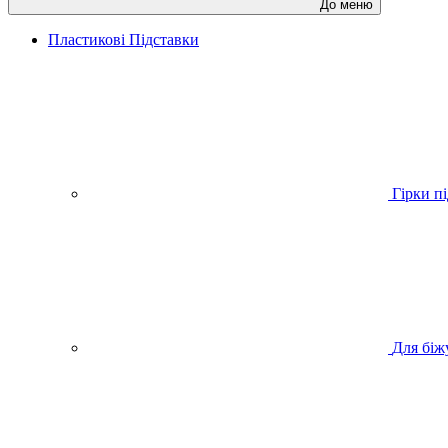
До меню
Пластикові Підставки
Гірки п
Для біжу