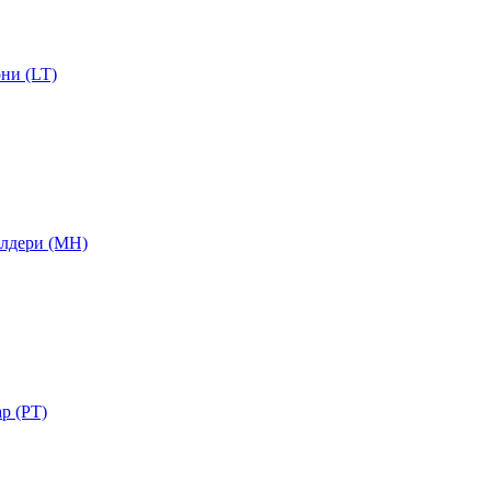
ни (LT)
лдери (MH)
ар (PT)