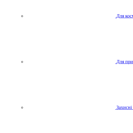
Для кос
Для при
Захисні