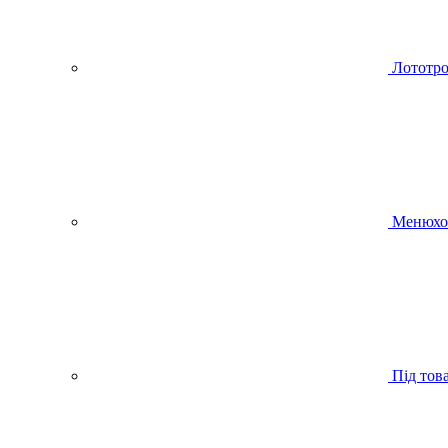
Лототро
Менюхо
Під тов