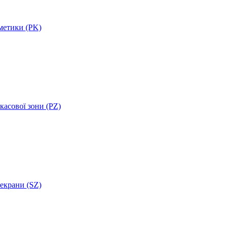
метики (PK)
касової зони (PZ)
 екрани (SZ)