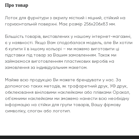
Про товар
Лоток для фурнітури з акрилу місткий і міцний, стійкий на
горизонтальній поверхні. Має розмір 256х206х83 мм.
Більшість товарів, виставлених у нашому інтернет-магазині,
є у наявності. Якщо Вам сподобалася модель, але Ви хотіли
б купити її в іншому кольорі – ми можемо виготовити ці
підставки під товар за Вашим замовленням. Також ми
займаємося виготовленням пластикових виробів на
замовлення за індивідуальним макетом.
Майже всю продукцію Ви можете брендувати у нас. За
допомогою таких методів, як трафаретний друк, УФ друк,
обклеювання вініловими наклейками або плівками Оракал,
об'ємними наклейками ми зможемо нанести всю необхідну
інформацію на стійки для групи товарів, Вашу фірмову
символіку, слоган або логотип.