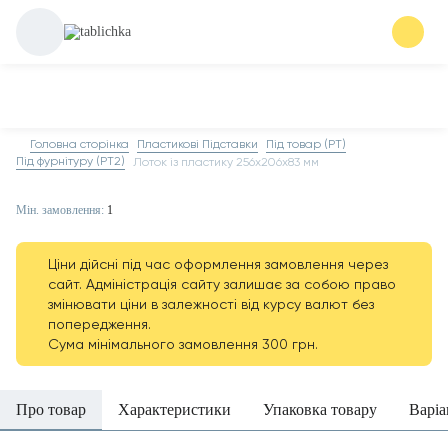
Головна сторінка
Пластикові Підставки
Під товар (PT)
Під фурнітуру (PT2)
Лоток із пластику 256х206х83 мм
Мін. замовлення:
1
Ціни дійсні під час оформлення замовлення через
сайт. Адміністрація сайту залишає за собою право
змінювати ціни в залежності від курсу валют без
попередження.
Сума мінімального замовлення 300 грн.
Про товар
Характеристики
Упаковка товару
Варіа