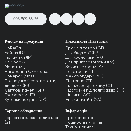
096-509-88-26
Рекламна продукція
Пластикові Підставки
HoReCa
Гірки під товар (GT)
Бейджі (BPL)
Для біжутерії (PB)
Інстамітки (IM)
Для косметики (PK)
Клік рамки
Для прикасової зони (PZ)
Монетниці
Захисні екрани (SZ)
Нагородна Символіка
Лототрони (LT)
Номерки (NMK)
Менюхолдери (MH)
Подарункові сертифікати,
Під товар (PT)
дипломи (PS)
Під цифрову техніку (CT)
Світлові панелі (SP)
Підставки під поліграфію (PP)
Трафарети (TF)
Цінники (СС)
Куточки покупця (UP)
Ящики акційні (YA)
Торгове обладнання
Інформація
Торгові стелажі та дисплеї
Про компанію
(ST)
Поширені питання
Технічні вимоги