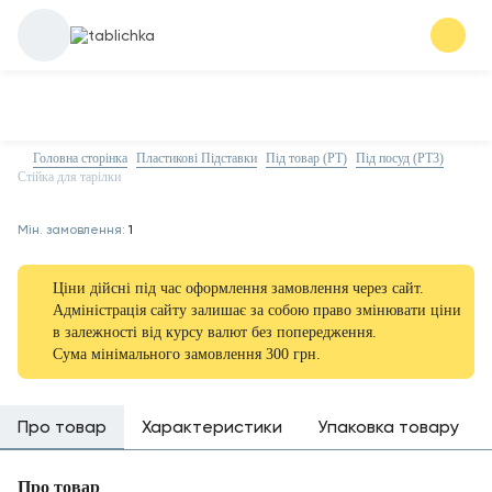
Головна сторінка
Пластикові Підставки
Під товар (PT)
Під посуд (PT3)
Стійка для тарілки
Мін. замовлення:
1
Ціни дійсні під час оформлення замовлення через сайт.
Адміністрація сайту залишає за собою право змінювати ціни
в залежності від курсу валют без попередження.
Сума мінімального замовлення 300 грн.
Про товар
Характеристики
Упаковка товару
Про товар