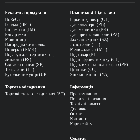
Рекламна продукція
Пластикові Підставки
HoReCa
Гірки під товар (GT)
Бейджі (BPL)
Для біжутерії (PB)
Інстамітки (IM)
Для косметики (PK)
Клік рамки
Для прикасової зони (PZ)
Монетниці
Захисні екрани (SZ)
Нагородна Символіка
Лототрони (LT)
Номерки (NMK)
Менюхолдери (MH)
Подарункові сертифікати,
Під товар (PT)
дипломи (PS)
Під цифрову техніку (CT)
Світлові панелі (SP)
Підставки під поліграфію (PP)
Трафарети (TF)
Цінники (СС)
Куточки покупця (UP)
Ящики акційні (YA)
Торгове обладнання
Інформація
Торгові стелажі та дисплеї (ST)
Про компанію
Поширені питання
Технічні вимоги
Доставка
Оплата
Контакти
Карта сайту
Сервіси