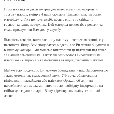
Підставка під окуляри ажурна дозволяє естетично оформити
торгову площу, вміщує 4 пари окулярів. Завдяки властивостям
матеріалу, стійка не псує виріб, досить міцна та стійка на
горизонтальних поверхнях. Цей матеріал не жовтіє з роками та
може прослужити Вам довгу службу.
Більшість товарів, виставлених у нашому інтернет-магазині, є у
наявності. Якщо Вам сподобалася модель, але Ви хотіли б купити її
в іншому кольорі – ми можемо виготовити ці підставки під товар
за Вашим замовленням. Також ми займаємося виготовленням
пластикових виробів на замовлення за індивідуальним макетом.
Майже всю продукцію Ви можете брендувати у нас. За допомогою
таких методів, як трафаретний друк, УФ друк, обклеювання
вініловими наклейками або плівками Оракал, об'ємними
наклейками ми зможемо нанести всю необхідну інформацію на
стійки для групи товарів, Вашу фірмову символіку, слоган або
логотип.