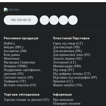
096-509-88-26
Рекламна продукція
Пластикові Підставки
HoReCa
Гірки під товар (GT)
Бейджі (BPL)
Для біжутерії (PB)
Інстамітки (IM)
Для косметики (PK)
Клік рамки
Для прикасової зони (PZ)
Монетниці
Захисні екрани (SZ)
Нагородна Символіка
Лототрони (LT)
Номерки (NMK)
Менюхолдери (MH)
Подарункові сертифікати,
Під товар (PT)
дипломи (PS)
Під цифрову техніку (CT)
Світлові панелі (SP)
Підставки під поліграфію (PP)
Трафарети (TF)
Цінники (СС)
Куточки покупця (UP)
Ящики акційні (YA)
Торгове обладнання
Інформація
Торгові стелажі та дисплеї (ST)
Про компанію
Поширені питання