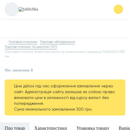
Головна сторінка
Торгове обладнання
Торгові стелажі та дисплеї (ST)
Торговий стелаж Фабіо для вина та алкогольної продукції 545х1600х330
мм
Мін. замовлення:
1
Ціни дійсні під час оформлення замовлення через
сайт. Адміністрація сайту залишає за собою право
змінювати ціни в залежності від курсу валют без
попередження.
Сума мінімального замовлення 300 грн.
Про товар
Характеристики
Упаковка товару
Варіа