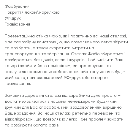
Фарбування
Покриття лаком\морилкою
УФ друк
Гравіювання
Презентаційна стійка Фабіо, як і практично всі наші стелажі,
має самозбірну конструкцію, що дозволяє його легко зібрати
та розібрати, а також скоротити витрати на
транспортування та зберігання. Стелаж Фабіо збирається і
розбирається без цвяхів, клею і шурупів. Щоб виділити Ваш
товар і зробити його помітнішим, ми пропонуємо такі
послуги як промислове забарвлення або тонування в будь-
який колір, повнокольоровий УФ-друк або лазерне
гравіювання.
Замовити дерев'яні стелажі від виробника дуже просто –
достатньо зв'язатися з нашими менеджерами будь-яким
зручним для Вас способом, і ми із задоволенням вирішимо
Ваше завдання. Всі наші стелажі ретельно перевірені та
відкалібровані, що дозволяє їх легко і без проблем збирати
та розбирати багато разів.