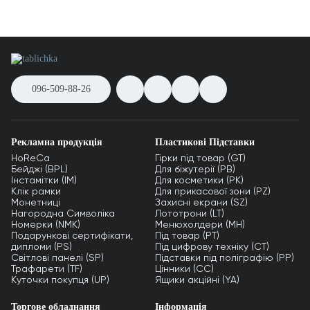
096-509-88-26
Рекламна продукція
Пластикові Підставки
HoReCa
Гірки під товар (GT)
Бейджі (BPL)
Для біжутерії (PB)
Інстамітки (IM)
Для косметики (PK)
Клік рамки
Для прикасової зони (PZ)
Монетниці
Захисні екрани (SZ)
Нагородна Символіка
Лототрони (LT)
Номерки (NMK)
Менюхолдери (MH)
Подарункові сертифікати,
Під товар (PT)
дипломи (PS)
Під цифрову техніку (CT)
Світлові панелі (SP)
Підставки під поліграфію (PP)
Трафарети (TF)
Цінники (СС)
Куточки покупця (UP)
Ящики акційні (YA)
Торгове обладнання
Інформація