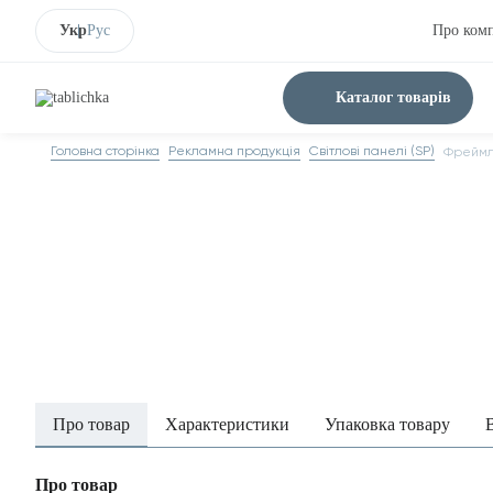
Укр
Рус
Про ком
Каталог товарів
Головна сторінка
Рекламна продукція
Світлові панелі (SP)
Фреймла
Про товар
Характеристики
Упаковка товару
Про товар