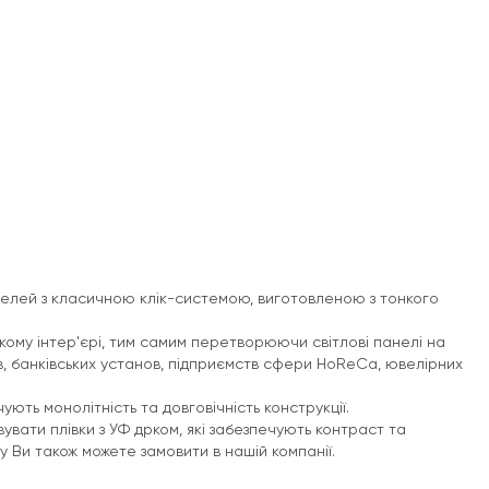
нелей з класичною клік-системою, виготовленою з тонкого
ому інтер'єрі, тим самим перетворюючи світлові панелі на
в, банківських установ, підприємств сфери HoReCa, ювелірних
ують монолітність та довговічність конструкції.
вати плівки з УФ дрком, які забезпечують контраст та
ку Ви також можете замовити в нашій компанії.