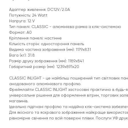
Адаптер живлення: DC12V/2.0A
Потужність: 24 Watt
Напруга: 12 V
Тип панелі: CLASSIC - алюмінієва рамка із клік-системою
Формат: А0
Кріплення панелі: настінне
Кількість сторін: одностороння панель
Видима частина зображення (мм): 1179x831
Вага (кг): 31.8
Розмір друку зображення (мм): 1189x841
Габаритний розмір (мм): 1239х891х20
CLASSIC INLIGHT - це найбільш поширений тип світлових па
анодованого алюмінієвого профілю.
Фреймлайти CLASSIC INLIGHT застосовні практично в будь-як
універсальне рішення для оформлення вітрин, торгових залі
магазинів.
Ідеально підігнані профілю та надійна клік-система забезпеч
Для якісного та яскравого зображення найкраще використову
рівномірне свічення по всій поверхні плівки. Послуги УФ дру