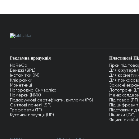
Рекламна продукція
Пластикові Пі
HoReCa
Гірки під това
Бейджі (BPL)
Для біжутерії 
Інстамітки (IM)
Для косметики
Клік рамки
Для прикасово
Монетниці
Захисні екран
Нагородна Символіка
Лототрони (LT
Номерки (NMK)
Менюхолдери
Подарункові сертифікати, дипломи (PS)
Під товар (PT)
Світлові панелі (SP)
Під цифрову т
Трафарети (TF)
Підставки під
Куточки покупця (UP)
Цінники (СС)
Ящики акційні 