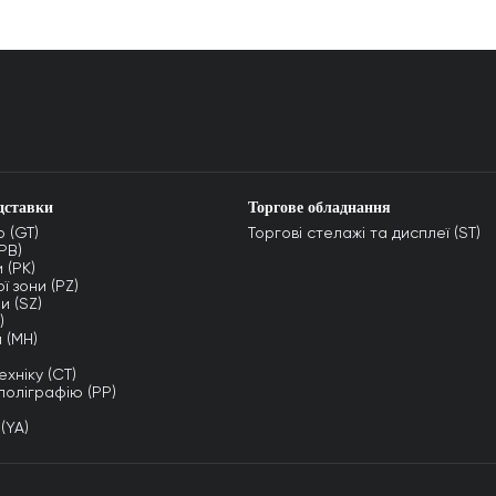
дставки
Торгове обладнання
р (GT)
Торгові стелажі та дисплеї (ST)
(PB)
 (PK)
ї зони (PZ)
и (SZ)
)
 (MH)
ехніку (CT)
 поліграфію (PP)
(YA)