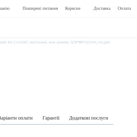
панію
Поширені питання
Корисне
Доставка
Оплата
йт A0 CLASSIC настінний, клік-рамка, 1239*891*20mm, InLight
Варіанти оплати
Гарантії
Додаткові послуги