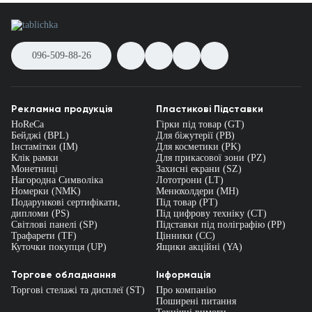
096-509-88-26
Рекламна продукція
Пластикові Підставки
HoReCa
Гірки під товар (GT)
Бейджі (BPL)
Для біжутерії (PB)
Інстамітки (IM)
Для косметики (PK)
Клік рамки
Для прикасової зони (PZ)
Монетниці
Захисні екрани (SZ)
Нагородна Символіка
Лототрони (LT)
Номерки (NMK)
Менюхолдери (MH)
Подарункові сертифікати,
Під товар (PT)
дипломи (PS)
Під цифрову техніку (CT)
Світлові панелі (SP)
Підставки під поліграфію (PP)
Трафарети (TF)
Цінники (СС)
Куточки покупця (UP)
Ящики акційні (YA)
Торгове обладнання
Інформація
Торгові стелажі та дисплеї (ST)
Про компанію
Поширені питання