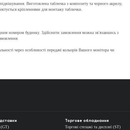
підвішування. Виготовлена табличка з композиту та чорного акрилу,
лектується кріпленнями для монтажу таблички.
ідним номером будинку. Здійснити замовлення можна зв'язавшись з
амовлення.
льності через особливості передачі кольорів Вашого монітора чи
ідставки
Торгове обладнання
 (GT)
Торгові стелажі та дисплеї (ST)