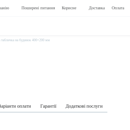
панію
Поширені питання
Корисне
Доставка
Оплата
а табличка на будинок 400×200 мм
Варіанти оплати
Гарантії
Додаткові послуги