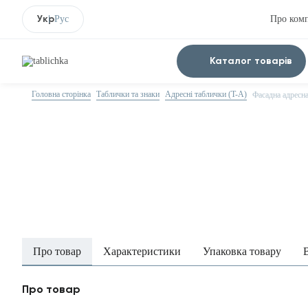
Укр
Рус
Про ком
Каталог товарів
Головна сторінка
Таблички та знаки
Адресні таблички (T-A)
Фасадна адресн
Про товар
Характеристики
Упаковка товару
Про товар