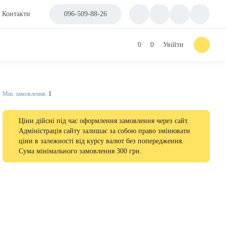
Контакти
096-509-88-26
0
0
Увійти
Мін. замовлення:
1
Ціни дійсні під час оформлення замовлення через сайт.
Адміністрація сайту залишає за собою право змінювати
ціни в залежності від курсу валют без попередження.
Сума мінімального замовлення 300 грн.