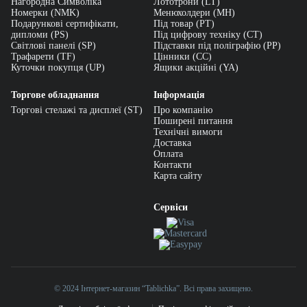
Нагородна Символіка
Лототрони (LT)
Номерки (NMK)
Менюхолдери (MH)
Подарункові сертифікати,
Під товар (PT)
дипломи (PS)
Під цифрову техніку (CT)
Світлові панелі (SP)
Підставки під поліграфію (PP)
Трафарети (TF)
Цінники (СС)
Куточки покупця (UP)
Ящики акційні (YA)
Торгове обладнання
Інформація
Торгові стелажі та дисплеї (ST)
Про компанію
Поширені питання
Технічні вимоги
Доставка
Оплата
Контакти
Карта сайту
Сервіси
© 2024 Інтернет-магазин “Tablichka”. Всі права захищено.