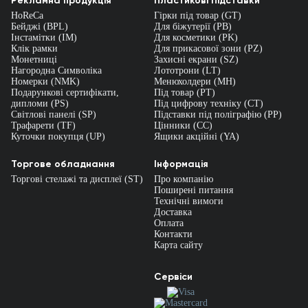
Рекламна продукція
Пластикові Підставки
HoReCa
Гірки під товар (GT)
Бейджі (BPL)
Для біжутерії (PB)
Інстамітки (IM)
Для косметики (PK)
Клік рамки
Для прикасової зони (PZ)
Монетниці
Захисні екрани (SZ)
Нагородна Символіка
Лототрони (LT)
Номерки (NMK)
Менюхолдери (MH)
Подарункові сертифікати,
Під товар (PT)
дипломи (PS)
Під цифрову техніку (CT)
Світлові панелі (SP)
Підставки під поліграфію (PP)
Трафарети (TF)
Цінники (СС)
Куточки покупця (UP)
Ящики акційні (YA)
Торгове обладнання
Інформація
Торгові стелажі та дисплеї (ST)
Про компанію
Поширені питання
Технічні вимоги
Доставка
Оплата
Контакти
Карта сайту
Сервіси