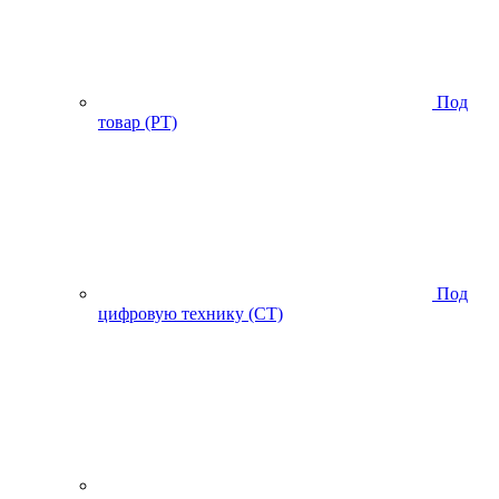
Под
товар (PT)
Под
цифровую технику (CT)