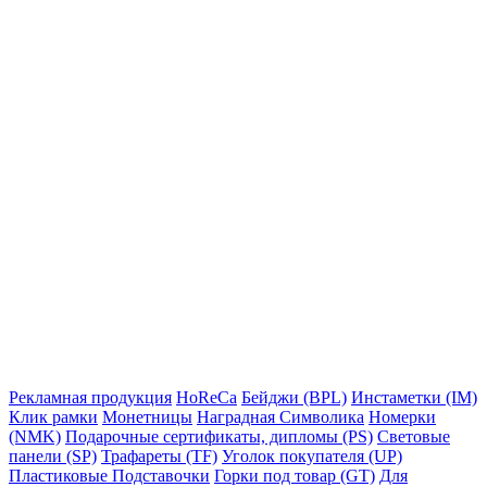
Рекламная продукция
HoReCa
Бейджи (BPL)
Инстаметки (IM)
Клик рамки
Монетницы
Наградная Символика
Номерки
(NMK)
Подарочные сертификаты, дипломы (PS)
Световые
панели (SP)
Трафареты (TF)
Уголок покупателя (UP)
Пластиковые Подставочки
Горки под товар (GT)
Для