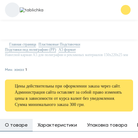
Главная страница
Пластиковые Подставочки
Подставки под полиграфию (PP)
А5 формат
Навесной карман А5 для полиграфии и рекламных материалов 150х220х25 мм
Мин. заказ:
1
Цены действительны при оформлении заказа через сайт.
Администрация сайта оставляет за собой право изменять
цены в зависимости от курса валют без уведомления.
Сумма минимального заказа 300 грн.
О товаре
Характеристики
Упаковка товара