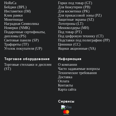
HoReCa
Горки под товар (GT)
Бейджи (BPL)
Для бижутерии (PB)
Инстаметки (IM)
Для косметики (PK)
Клик рамки
Для прикассовой зоны (PZ)
Монетницы
Защитные экраны (SZ)
Наградная Символика
Лототроны (LT)
Номерки (NMK)
Менюхолдеры (MH)
Подарочные сертификаты,
Под товар (PT)
дипломы (PS)
Под цифровую технику (CT)
Световые панели (SP)
Подставки под полиграфию (PP)
Трафареты (TF)
Ценники (СС)
Уголок покупателя (UP)
Ящики акционные (YA)
Торговое оборудование
Информация
Торговые стеллажи и дисплеи
О компании
(ST)
Часто задаваемые вопросы
Технические требования
Доставка
Оплата
Контакты
Карта сайта
Сервисы