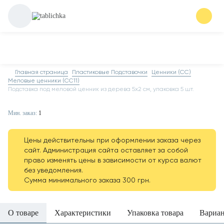
Главная страница
Пластиковые Подставочки
Ценники (СС)
Меловые ценники (CC11)
Подставка под меловой ценник из дерева 5х2 см, упаковка 5 шт.
Мин. заказ:
1
Цены действительны при оформлении заказа через
сайт. Администрация сайта оставляет за собой
право изменять цены в зависимости от курса валют
без уведомления.
Сумма минимального заказа 300 грн.
О товаре
Характеристики
Упаковка товара
Вариа