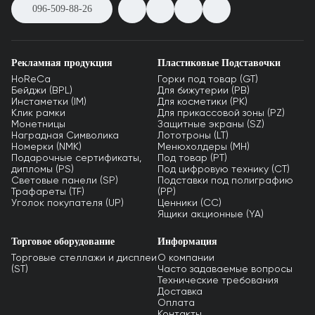
096-509-88-26
Рекламная продукция
Пластиковые Подставочки
HoReCa
Горки под товар (GT)
Бейджи (BPL)
Для бижутерии (PB)
Инстаметки (IM)
Для косметики (PK)
Клик рамки
Для прикассовой зоны (PZ)
Монетницы
Защитные экраны (SZ)
Наградная Символика
Лототроны (LT)
Номерки (NMK)
Менюхолдеры (MH)
Подарочные сертификаты,
Под товар (PT)
дипломы (PS)
Под цифровую технику (CT)
Световые панели (SP)
Подставки под полиграфию
Трафареты (TF)
(PP)
Уголок покупателя (UP)
Ценники (СС)
Ящики акционные (YA)
Торговое оборудование
Информация
Торговые стеллажи и дисплеи
О компании
(ST)
Часто задаваемые вопросы
Технические требования
Доставка
Оплата
Контакты