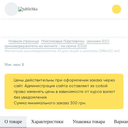
Главная страница
Пластиковые Подставочки
Ценники (СС)
Ценникодержатели на магните / на скотче (СС6)
Магнитный ценникодержатель А3 для акций и рекламы (298х420 мм)
Мин. заказ:
1
Цены действительны при оформлении заказа через
сайт. Администрация сайта оставляет за собой
право изменять цены в зависимости от курса валют
без уведомления.
Сумма минимального заказа 300 грн.
О товаре
Характеристики
Упаковка товара
Вариа