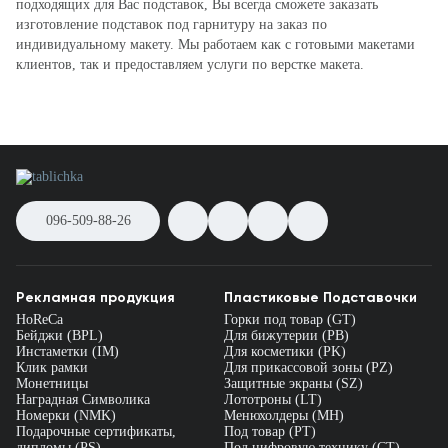
подходящих для Вас подставок, Вы всегда сможете заказать
изготовление подставок под гарнитуру на заказ по
индивидуальному макету. Мы работаем как с готовыми макетами
клиентов, так и предоставляем услуги по верстке макета.
096-509-88-26
Рекламная продукция
Пластиковые Подставочки
HoReCa
Горки под товар (GT)
Бейджи (BPL)
Для бижутерии (PB)
Инстаметки (IM)
Для косметики (PK)
Клик рамки
Для прикассовой зоны (PZ)
Монетницы
Защитные экраны (SZ)
Наградная Символика
Лототроны (LT)
Номерки (NMK)
Менюхолдеры (MH)
Подарочные сертификаты,
Под товар (PT)
дипломы (PS)
Под цифровую технику (CT)