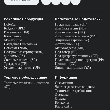
096-509-88-26
Рекламная продукция
Пластиковые Подставочки
HoReCa
Горки под товар (GT)
Бейджи (BPL)
Для бижутерии (PB)
Инстаметки (IM)
Для косметики (PK)
Клик рамки
Для прикассовой зоны (PZ)
Монетницы
Защитные экраны (SZ)
Наградная Символика
Лототроны (LT)
Номерки (NMK)
Менюхолдеры (MH)
Подарочные сертификаты,
Под товар (PT)
дипломы (PS)
Под цифровую технику (CT)
Световые панели (SP)
Подставки под полиграфию (PP)
Трафареты (TF)
Ценники (СС)
Уголок покупателя (UP)
Ящики акционные (YA)
Торговое оборудование
Информация
Торговые стеллажи и дисплеи
О компании
(ST)
Часто задаваемые вопросы
Технические требования
Доставка
Оплата
Контакты
Карта сайта