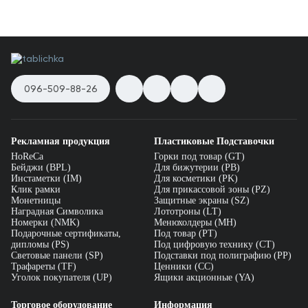
096-509-88-26
Рекламная продукция
Пластиковые Подставочки
HoReCa
Горки под товар (GT)
Бейджи (BPL)
Для бижутерии (PB)
Инстаметки (IM)
Для косметики (PK)
Клик рамки
Для прикассовой зоны (PZ)
Монетницы
Защитные экраны (SZ)
Наградная Символика
Лототроны (LT)
Номерки (NMK)
Менюхолдеры (MH)
Подарочные сертификаты,
Под товар (PT)
дипломы (PS)
Под цифровую технику (CT)
Световые панели (SP)
Подставки под полиграфию (PP)
Трафареты (TF)
Ценники (СС)
Уголок покупателя (UP)
Ящики акционные (YA)
Торговое оборудование
Информация