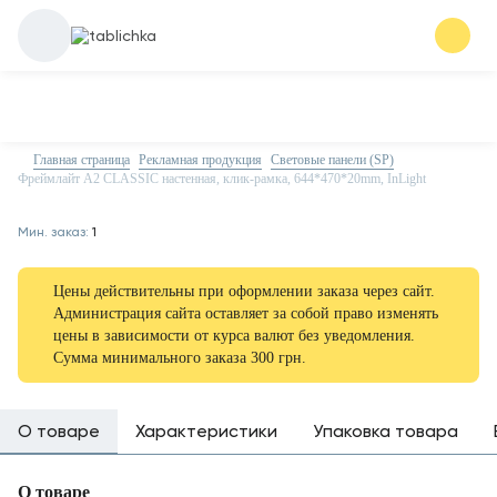
Главная страница
Рекламная продукция
Световые панели (SP)
Фреймлайт A2 CLASSIC настенная, клик-рамка, 644*470*20mm, InLight
Мин. заказ:
1
Цены действительны при оформлении заказа через сайт.
Администрация сайта оставляет за собой право изменять
цены в зависимости от курса валют без уведомления.
Сумма минимального заказа 300 грн.
О товаре
Характеристики
Упаковка товара
О товаре