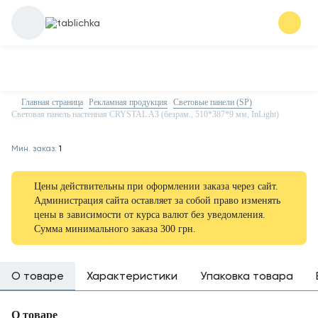
Главная страница
Рекламная продукция
Световые панели (SP)
Световая панель настенная CRYSTAL A3 (безрам., 510*387*9 мм, InLight)
Мин. заказ:
1
Цены действительны при оформлении заказа через сайт.
Администрация сайта оставляет за собой право изменять
цены в зависимости от курса валют без уведомления.
Сумма минимального заказа 300 грн.
О товаре
Характеристики
Упаковка товара
О товаре