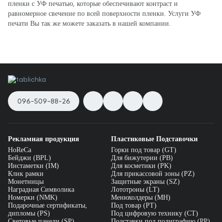
пленки с УФ печатью, которые обеспечивают контраст и
равномерное свечение по всей поверхности пленки. Услуги УФ
печати Вы так же можете заказать в нашей компании.
096-509-88-26
Рекламная продукция
Пластиковые Подставочки
HoReCa
Горки под товар (GT)
Бейджи (BPL)
Для бижутерии (PB)
Инстаметки (IM)
Для косметики (PK)
Клик рамки
Для прикассовой зоны (PZ)
Монетницы
Защитные экраны (SZ)
Наградная Символика
Лототроны (LT)
Номерки (NMK)
Менюхолдеры (MH)
Подарочные сертификаты,
Под товар (PT)
дипломы (PS)
Под цифровую технику (CT)
Световые панели (SP)
Подставки под полиграфию (PP)