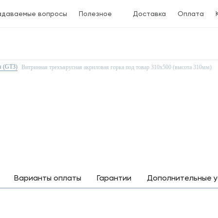
адаваемые вопросы
Полезное
Доставка
Оплата
я (GT3)
Витринная трехъярусная акриловая горка под товар 310х500 (высота 310мм)
Варианты оплаты
Гарантии
Дополнительные у