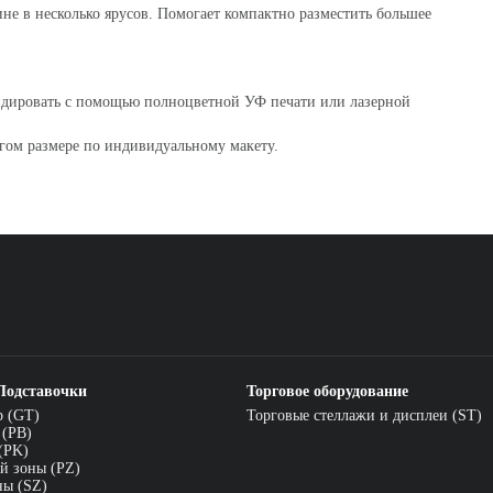
ине в несколько ярусов. Помогает компактно разместить большее
ендировать с помощью полноцветной УФ печати или лазерной
угом размере по индивидуальному макету.
Подставочки
Торговое оборудование
р (GT)
Торговые стеллажи и дисплеи (ST)
 (PB)
(PK)
й зоны (PZ)
ны (SZ)