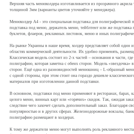
Верхняя часть менюхолдера изготавливается из прозрачного акрила
толщиной 3мм (варианты цветов уточняйте у менеджера).
Менюхолдер А4 - это специальная подставка для полиграфической п
подставка под меню, держатель меню, тейблтент или же подставка
буклетов, флаеров, рекламных листовок, меню и иных полиграфиче
На рынке Украины в наше время, холдер представляет собой один и
областях коммерческой деятельности. Их удобно применять, размещ
Классическая модель состоит из 2-х частей – основания и части, г
полиграфию, которая заметна с обеих сторон. Модель «звездочка» 
сторон. Ещё одна из разновидностей менюшниц – L-образный меню
с одной стороны, при этом стоит она гораздо дешевле классическо
материалов при изготовлении данной подставки.
В основном, подставки под меню применяют в ресторанах, барах, к
целого меню, винных карт или «горячих» скидок. Так, ожидая заказ
следствие чего захочет сделать дополнительный заказ. Благодаря
популярностью и в других сферах. Железнодорожные вокзалы, банк
полиграфию размещают в холдерах.
К тому же держатели меню могут выполнять роль рекламного места,