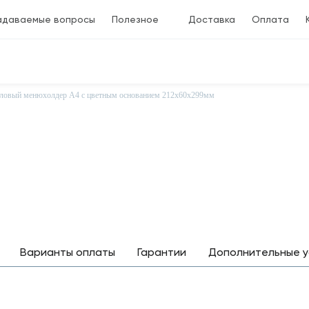
адаваемые вопросы
Полезное
Доставка
Оплата
ловый менюхолдер А4 с цветным основанием 212х60х299мм
Варианты оплаты
Гарантии
Дополнительные у