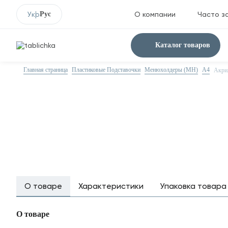
Укр
Рус
О компании
Часто з
Каталог товаров
Главная страница
Пластиковые Подставочки
Менюхолдеры (MH)
А4
Акри
О товаре
Характеристики
Упаковка товара
О товаре