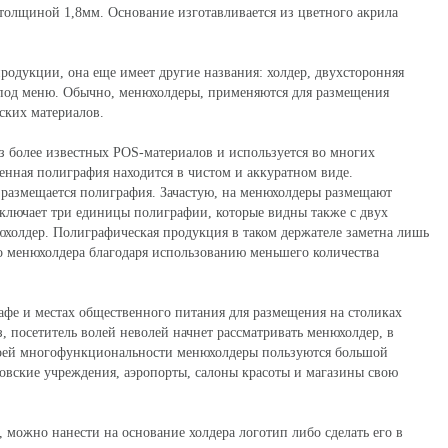
 толщиной 1,8мм. Основание изготавливается из цветного акрила
родукции, она еще имеет другие названия: холдер, двухсторонняя
 под меню. Обычно, менюхолдеры, применяются для размещения
ских материалов.
з более известных POS-материалов и используется во многих
енная полиграфия находится в чистом и аккуратном виде.
де размещается полиграфия. Зачастую, на менюхолдеры размещают
включает три единицы полиграфии, которые видны также с двух
холдер. Полиграфическая продукция в таком держателе заметна лишь
го менюхолдера благодаря использованию меньшего количества
афе и местах общественного питания для размещения на столиках
, посетитель волей неволей начнет рассматривать менюхолдер, в
 своей многофункциональности менюхолдеры пользуются большой
овские учреждения, аэропорты, салоны красоты и магазины свою
 можно нанести на основание холдера логотип либо сделать его в