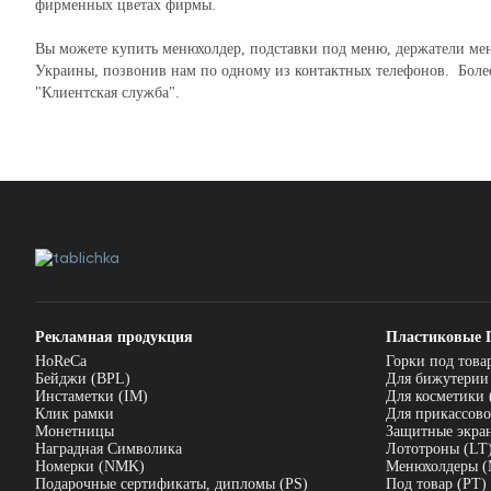
фирменных цветах фирмы.
Вы можете купить менюхолдер, подставки под меню, держатели меню
Украины, позвонив нам по одному из контактных телефонов. Более
"Клиентская служба".
Рекламная продукция
Пластиковые 
HoReCa
Горки под това
Бейджи (BPL)
Для бижутерии
Инстаметки (IM)
Для косметики 
Клик рамки
Для прикассово
Монетницы
Защитные экра
Наградная Символика
Лототроны (LT
Номерки (NMK)
Менюхолдеры 
Подарочные сертификаты, дипломы (PS)
Под товар (PT)