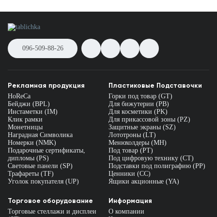
096-509-88-26
Рекламная продукция
Пластиковые Подставочки
HoReCa
Горки под товар (GT)
Бейджи (BPL)
Для бижутерии (PB)
Инстаметки (IM)
Для косметики (PK)
Клик рамки
Для прикассовой зоны (PZ)
Монетницы
Защитные экраны (SZ)
Наградная Символика
Лототроны (LT)
Номерки (NMK)
Менюхолдеры (MH)
Подарочные сертификаты,
Под товар (PT)
дипломы (PS)
Под цифровую технику (CT)
Световые панели (SP)
Подставки под полиграфию (PP)
Трафареты (TF)
Ценники (СС)
Уголок покупателя (UP)
Ящики акционные (YA)
Торговое оборудование
Информация
Торговые стеллажи и дисплеи
О компании