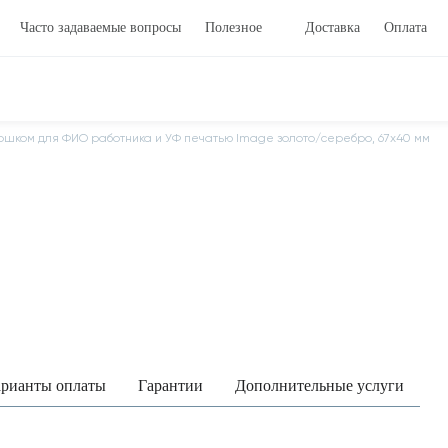
Часто задаваемые вопросы
Полезное
Доставка
Оплата
ошком для ФИО работника и УФ печатью Image золото/серебро, 67х40 мм
рианты оплаты
Гарантии
Дополнительные услуги