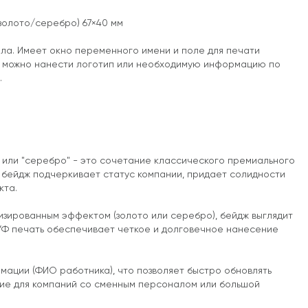
золото/серебро) 67×40 мм
ила. Имеет окно переменного имени и поле для печати
же можно нанести логотип или необходимую информацию по
.
 или "серебро" - это сочетание классического премиального
й бейдж подчеркивает статус компании, придает солидности
кта.
изированным эффектом (золото или серебро), бейдж выглядит
. УФ печать обеспечивает четкое и долговечное нанесение
ации (ФИО работника), что позволяет быстро обновлять
ние для компаний со сменным персоналом или большой