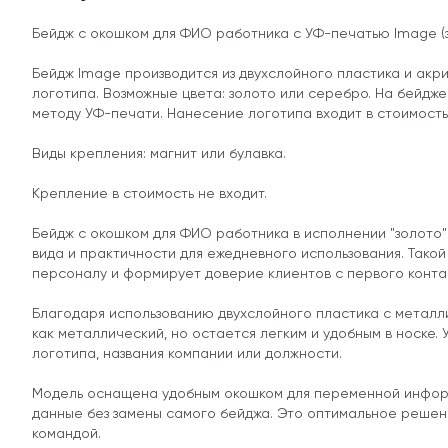
Бейдж с окошком для ФИО работника с УФ-печатью Image (
Бейдж Image производится из двухслойного пластика и акр
логотипа. Возможные цвета: золото или серебро. На бейд
методу УФ-печати. Нанесение логотипа входит в стоимость
Виды крепления: магнит или булавка.
Крепление в стоимость не входит.
Бейдж с окошком для ФИО работника в исполнении "золото"
вида и практичности для ежедневного использования. Тако
персоналу и формирует доверие клиентов с первого конта
Благодаря использованию двухслойного пластика с металл
как металлический, но остается легким и удобным в носке
логотипа, названия компании или должности.
Модель оснащена удобным окошком для переменной информ
данные без замены самого бейджа. Это оптимальное реше
командой.