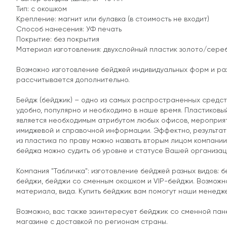
Тип: с окошком
Крепление: магнит или булавка (в стоимость не входит)
Способ нанесения: УФ печать
Покрытие: без покрытия
Материал изготовления: двухслойный пластик золото/сереб
Возможно изготовление бейджей индивидуальных форм и ра
рассчитывается дополнительно.
Бейдж (бейджик) – одно из самых распространенных средст
удобно, популярно и необходимо в наше время. Пластиковый
является необходимым атрибутом любых офисов, мероприят
имиджевой и справочной информации. Эффектно, результат
из пластика по праву можно назвать вторым лицом компании
бейджа можно судить об уровне и статусе Вашей организац
Компания "Табличка": изготовление бейджей разных видов:
бейджи, бейджи со сменным окошком и VIP-бейджи. Возможно
материала, вида. Купить бейджик вам помогут наши менедж
Возможно, вас также заинтересует бейджик со сменной пан
магазине с доставкой по регионам страны.