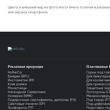
Цвета и внешний вид на фото могут иметь отличия в реал
или экрана смартфона.
Рекламная продукция
Пластиковые 
HoReCa
Горки под тов
Бейджи (BPL)
Для бижутерии
Инстаметки (IM)
Для косметики
Клик рамки
Для прикассов
Монетницы
Защитные экр
Наградная Символика
Лототроны (LT
Номерки (NMK)
Менюхолдеры
Подарочные сертификаты, дипломы (PS)
Под товар (PT
Световые панели (SP)
Под цифровую
Трафареты (TF)
Подставки по