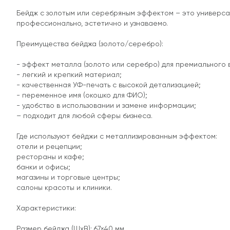
Бейдж с золотым или серебряным эффектом – это универсал
профессионально, эстетично и узнаваемо.
Преимущества бейджа (золото/серебро):
- эффект металла (золото или серебро) для премиального 
- легкий и крепкий материал;
- качественная УФ-печать с высокой детализацией;
- переменное имя (окошко для ФИО);
- удобство в использовании и замене информации;
– подходит для любой сферы бизнеса.
Где используют бейджи с металлизированным эффектом:
отели и рецепции;
рестораны и кафе;
банки и офисы;
магазины и торговые центры;
салоны красоты и клиники.
Характеристики:
Размер бейджа (ШхВ): 67×40 мм