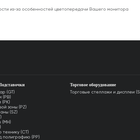
ьности из-за особенностей цветопередачи Вашего монитора
Подставочки
Торговое оборудование
ар (GT)
Торговые стеллажи и дисплеи (S
 (PB)
 (PK)
ой зоны (PZ)
аны (SZ)
)
 (MH)
)
 технику (CT)
д полиграфию (PP)