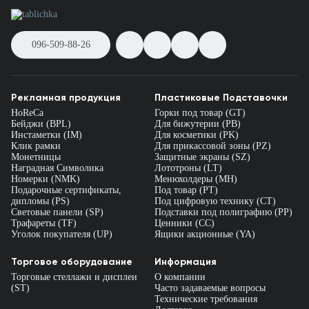
096-509-88-26
Рекламная продукция
Пластиковые Подставочки
HoReCa
Горки под товар (GT)
Бейджи (BPL)
Для бижутерии (PB)
Инстаметки (IM)
Для косметики (PK)
Клик рамки
Для прикассовой зоны (PZ)
Монетницы
Защитные экраны (SZ)
Наградная Символика
Лототроны (LT)
Номерки (NMK)
Менюхолдеры (MH)
Подарочные сертификаты,
Под товар (PT)
дипломы (PS)
Под цифровую технику (CT)
Световые панели (SP)
Подставки под полиграфию (PP)
Трафареты (TF)
Ценники (СС)
Уголок покупателя (UP)
Ящики акционные (YA)
Торговое оборудование
Информация
Торговые стеллажи и дисплеи
О компании
(ST)
Часто задаваемые вопросы
Технические требования