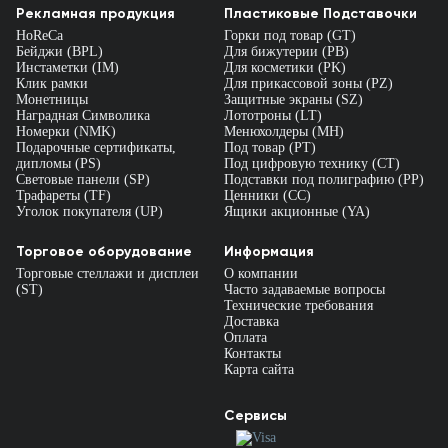
Рекламная продукция
Пластиковые Подставочки
HoReCa
Горки под товар (GT)
Бейджи (BPL)
Для бижутерии (PB)
Инстаметки (IM)
Для косметики (PK)
Клик рамки
Для прикассовой зоны (PZ)
Монетницы
Защитные экраны (SZ)
Наградная Символика
Лототроны (LT)
Номерки (NMK)
Менюхолдеры (MH)
Подарочные сертификаты,
Под товар (PT)
дипломы (PS)
Под цифровую технику (CT)
Световые панели (SP)
Подставки под полиграфию (PP)
Трафареты (TF)
Ценники (СС)
Уголок покупателя (UP)
Ящики акционные (YA)
Торговое оборудование
Информация
Торговые стеллажи и дисплеи
О компании
(ST)
Часто задаваемые вопросы
Технические требования
Доставка
Оплата
Контакты
Карта сайта
Сервисы