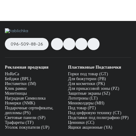
096-509-88-26
Рекламная продукция
Пластиковые Подставочки
HoReCa
Горки под товар (GT)
Бейджи (BPL)
Для бижутерии (PB)
Инстаметки (IM)
Для косметики (PK)
Клик рамки
Для прикассовой зоны (PZ)
Монетницы
Защитные экраны (SZ)
Наградная Символика
Лототроны (LT)
Номерки (NMK)
Менюхолдеры (MH)
Подарочные сертификаты,
Под товар (PT)
дипломы (PS)
Под цифровую технику (CT)
Световые панели (SP)
Подставки под полиграфию (PP)
Трафареты (TF)
Ценники (СС)
Уголок покупателя (UP)
Ящики акционные (YA)