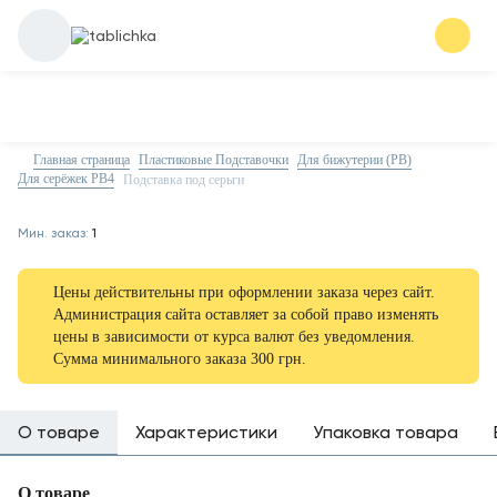
Главная страница
Пластиковые Подставочки
Для бижутерии (PB)
Для серёжек PB4
Подставка под серьги
Мин. заказ:
1
Цены действительны при оформлении заказа через сайт.
Администрация сайта оставляет за собой право изменять
цены в зависимости от курса валют без уведомления.
Сумма минимального заказа 300 грн.
О товаре
Характеристики
Упаковка товара
О товаре