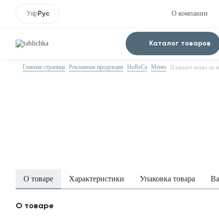
Рус
Укр
О компании
Каталог товаров
Главная страница
Рекламная продукция
HoReCa
Меню
Планшет меню на ма
О товаре
Характеристики
Упаковка товара
Ва
О товаре