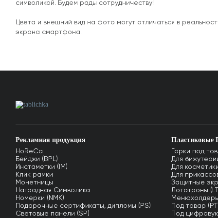
символикой. Будем рады сотрудничеству!
Цвета и внешний вид на фото могут отличаться в реально
экрана смартфона.
Рекламная продукция
Пластиковые 
HoReCa
Горки под тов
Бейджи (BPL)
Для бижутерии
Инстаметки (IM)
Для косметики
Клик рамки
Для прикассов
Монетницы
Защитные экр
Наградная Символика
Лототроны (LT
Номерки (NMK)
Менюхолдеры
Подарочные сертификаты, дипломы (PS)
Под товар (PT
Световые панели (SP)
Под цифровую