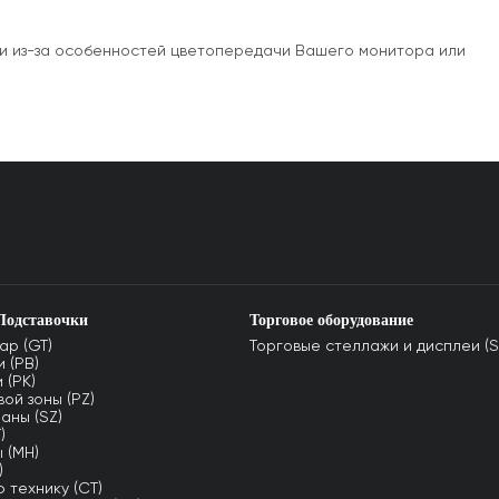
сти из-за особенностей цветопередачи Вашего монитора или
Подставочки
Торговое оборудование
ар (GT)
Торговые стеллажи и дисплеи (S
 (PB)
 (PK)
ой зоны (PZ)
аны (SZ)
)
 (MH)
)
 технику (CT)