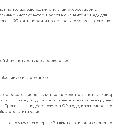
нет не только еще одним стильным аксессуаром в
тличным инструментом в работе с клиентами. Ведь для
вать QR код и перейти по ссылке, что займет несколько
ой 3 мм; натуральное дерево ольха
необходимую информацию.
ьное расстояние для считывания может отличаться. Камеры
 расстоянии, тогда как для сканирования более крупных
и. Правильный подбор размера QR-кода, в зависимости от
 быстрое считывание.
уальные таблички сканеры с Вашим логотипом и фирменной