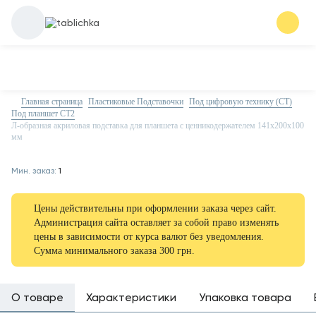
Главная страница
Пластиковые Подставочки
Под цифровую технику (CT)
Под планшет CT2
Л-образная акриловая подставка для планшета с ценникодержателем 141х200х100
мм
Мин. заказ:
1
Цены действительны при оформлении заказа через сайт.
Администрация сайта оставляет за собой право изменять
цены в зависимости от курса валют без уведомления.
Сумма минимального заказа 300 грн.
О товаре
Характеристики
Упаковка товара