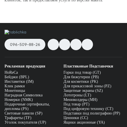
клиентов, так и предоставляем услуги по верстке макета.
096-509-88-26
Рекламная продукция
Пластиковые Подставочки
HoReCa
Горки под товар (GT)
Бейджи (BPL)
Для бижутерии (PB)
Инстаметки (IM)
Для косметики (PK)
Клик рамки
Для прикассовой зоны (PZ)
Монетницы
Защитные экраны (SZ)
Наградная Символика
Лототроны (LT)
Номерки (NMK)
Менюхолдеры (MH)
Подарочные сертификаты,
Под товар (PT)
дипломы (PS)
Под цифровую технику (CT)
Световые панели (SP)
Подставки под полиграфию (PP)
Трафареты (TF)
Ценники (СС)
Уголок покупателя (UP)
Ящики акционные (YA)