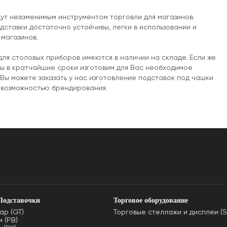
дут незаменимым инструментом торговли для магазинов.
дставки достаточно устойчивы, легки в использовании и
 магазинов.
ля столовых приборов имеются в наличии на складе. Если же
мы в кратчайшие сроки изготовим для Вас необходимое
Вы можете заказать у нас изготовление подставок под чашки
с возможностью брендирования.
Подставочки
Торговое оборудование
ар (GT)
Торговые стеллажи и дисплеи (S
 (PB)