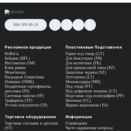
096-509-88-26
Рекламная продукция
Пластиковые Подставочки
HoReCa
Горки под товар (GT)
Бейджи (BPL)
Для бижутерии (PB)
Инстаметки (IM)
Для косметики (PK)
Клик рамки
Для прикассовой зоны (PZ)
Монетницы
Защитные экраны (SZ)
Наградная Символика
Лототроны (LT)
Номерки (NMK)
Менюхолдеры (MH)
Подарочные сертификаты,
Под товар (PT)
дипломы (PS)
Под цифровую технику (CT)
Световые панели (SP)
Подставки под полиграфию (PP)
Трафареты (TF)
Ценники (СС)
Уголок покупателя (UP)
Ящики акционные (YA)
Торговое оборудование
Информация
Торговые стеллажи и дисплеи
О компании
(ST)
Часто задаваемые вопросы