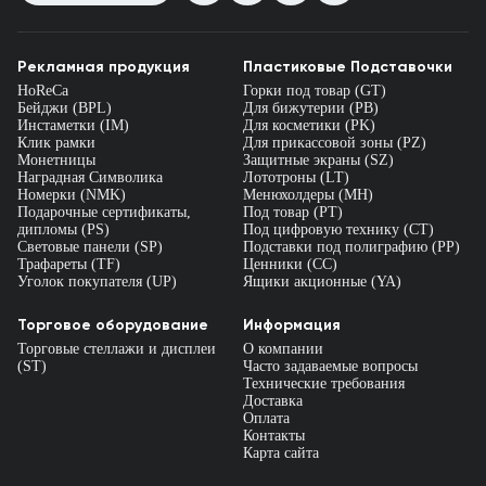
Рекламная продукция
Пластиковые Подставочки
HoReCa
Горки под товар (GT)
Бейджи (BPL)
Для бижутерии (PB)
Инстаметки (IM)
Для косметики (PK)
Клик рамки
Для прикассовой зоны (PZ)
Монетницы
Защитные экраны (SZ)
Наградная Символика
Лототроны (LT)
Номерки (NMK)
Менюхолдеры (MH)
Подарочные сертификаты,
Под товар (PT)
дипломы (PS)
Под цифровую технику (CT)
Световые панели (SP)
Подставки под полиграфию (PP)
Трафареты (TF)
Ценники (СС)
Уголок покупателя (UP)
Ящики акционные (YA)
Торговое оборудование
Информация
Торговые стеллажи и дисплеи
О компании
(ST)
Часто задаваемые вопросы
Технические требования
Доставка
Оплата
Контакты
Карта сайта