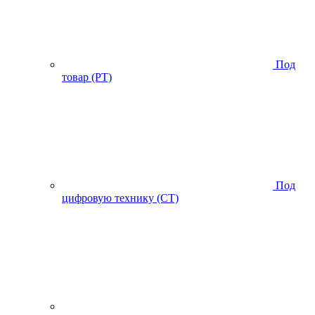
Под
товар (PT)
Под
цифровую технику (CT)