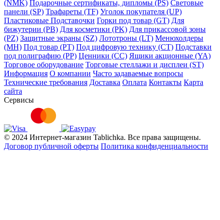
(NMK)
Подарочные сертификаты, дипломы (PS)
Световые
панели (SP)
Трафареты (TF)
Уголок покупателя (UP)
Пластиковые Подставочки
Горки под товар (GT)
Для
бижутерии (PB)
Для косметики (PK)
Для прикассовой зоны
(PZ)
Защитные экраны (SZ)
Лототроны (LT)
Менюхолдеры
(MH)
Под товар (PT)
Под цифровую технику (CT)
Подставки
под полиграфию (PP)
Ценники (СС)
Ящики акционные (YA)
Торговое оборудование
Торговые стеллажи и дисплеи (ST)
Информация
О компании
Часто задаваемые вопросы
Технические требования
Доставка
Оплата
Контакты
Карта
сайта
Сервисы
© 2024 Интернет-магазин Tablichka. Все права защищены.
Договор публичной оферты
Политика конфиденциальности