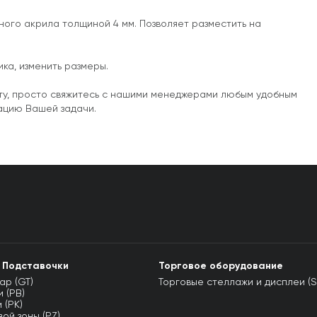
ного акрила толщиной 4 мм. Позволяет разместить на
.
ка, изменить размеры.
ету, просто свяжитесь с нашими менеджерами любым удобным
зацию Вашей задачи.
 Подставочки
Торговое оборудование
ар (GT)
Торговые стеллажи и дисплеи (S
 (PB)
 (PK)
ой зоны (PZ)