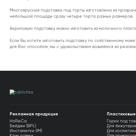
Многоярусная подставка под торты изготовлена из прозрач
небольшой площади сразу четыре торта разных размеров
Акриловую подставку можно изготовить из молочного пласти
Если Вы хотите изготовить подставку по собственному мак
для Вас способом, мы с удовольствием возьмёмся за реали
Рекламная продукция
Пластиковые
HoReCa
Горки под тов
Бейджи (BPL)
Для бижутерии
Инстаметки (IM)
Для косметики
Клик рамки
Для прикассов