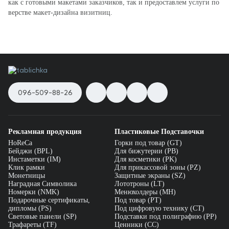
как с готовыми макетами заказчиков, так и предоставлем услуги по
верстве макет-дизайна визитниц.
096-509-88-26
Рекламная продукция
Пластиковые Подставочки
HoReCa
Горки под товар (GT)
Бейджи (BPL)
Для бижутерии (PB)
Инстаметки (IM)
Для косметики (PK)
Клик рамки
Для прикассовой зоны (PZ)
Монетницы
Защитные экраны (SZ)
Наградная Символика
Лототроны (LT)
Номерки (NMK)
Менюхолдеры (MH)
Подарочные сертификаты,
Под товар (PT)
дипломы (PS)
Под цифровую технику (CT)
Световые панели (SP)
Подставки под полиграфию (PP)
Трафареты (TF)
Ценники (СС)