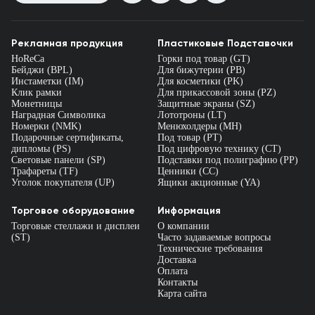
Рекламная продукция
Пластиковые Подставочки
HoReCa
Горки под товар (GT)
Бейджи (BPL)
Для бижутерии (PB)
Инстаметки (IM)
Для косметики (PK)
Клик рамки
Для прикассовой зоны (PZ)
Монетницы
Защитные экраны (SZ)
Наградная Символика
Лототроны (LT)
Номерки (NMK)
Менюхолдеры (MH)
Подарочные сертификаты,
Под товар (PT)
дипломы (PS)
Под цифровую технику (CT)
Световые панели (SP)
Подставки под полиграфию (PP)
Трафареты (TF)
Ценники (СС)
Уголок покупателя (UP)
Ящики акционные (YA)
Торговое оборудование
Информация
Торговые стеллажи и дисплеи
О компании
(ST)
Часто задаваемые вопросы
Технические требования
Доставка
Оплата
Контакты
Карта сайта