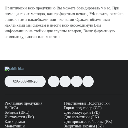
Практически всю продукцию Вы можете брендировать у нас. При
помощи таких методов, как трафаретная печать, УФ печать, оклейка
виниловыми наклейками или пленками Оракал, объемными
наклейками мы сможем нанести всю необходимую Вам
информацию на стойки для группы товаров, Вашу фирменную
символику, слоган или логотип.
096-509-88-26
Рекламная продукция
Пластиковые Подставочки
HoReCa
Горки под товар (GT)
Бейджи (BPL)
Для бижутерии (PB)
Инстаметки (IM)
Для косметики (PK)
Клик рамки
Для прикассовой зоны (PZ)
Монетницы
Защитные экраны (SZ)