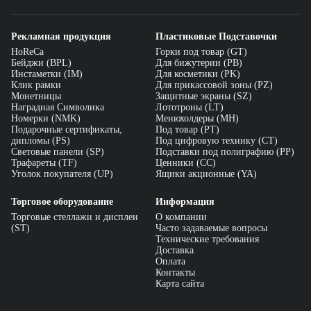
Рекламная продукция
Пластиковые Подставочки
HoReCa
Горки под товар (GT)
Бейджи (BPL)
Для бижутерии (PB)
Инстаметки (IM)
Для косметики (PK)
Клик рамки
Для прикассовой зоны (PZ)
Монетницы
Защитные экраны (SZ)
Наградная Символика
Лототроны (LT)
Номерки (NMK)
Менюхолдеры (MH)
Подарочные сертификаты,
Под товар (PT)
дипломы (PS)
Под цифровую технику (CT)
Световые панели (SP)
Подставки под полиграфию (PP)
Трафареты (TF)
Ценники (СС)
Уголок покупателя (UP)
Ящики акционные (YA)
Торговое оборудование
Информация
Торговые стеллажи и дисплеи
О компании
(ST)
Часто задаваемые вопросы
Технические требования
Доставка
Оплата
Контакты
Карта сайта