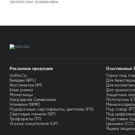
оракал или гравировки.
Рекламная продукция
Пластиковые 
HoReCa
Горки под тов
Бейджи (BPL)
Для бижутерии
Инстаметки (IM)
Для косметики
Клик рамки
Для прикассов
Монетницы
Защитные экр
Наградная Символика
Лототроны (LT
Номерки (NMK)
Менюхолдеры
Подарочные сертификаты, дипломы (PS)
Под товар (PT
Световые панели (SP)
Под цифровую
Трафареты (TF)
Подставки по
Уголок покупателя (UP)
Ценники (СС)
Ящики акцион