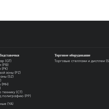
Подставочки
Торговое оборудование
ар (GT)
Торговые стеллажи и дисплеи (S
 (PB)
 (PK)
ой зоны (PZ)
аны (SZ)
)
 (MH)
)
 технику (CT)
д полиграфию (PP)
ные (YA)