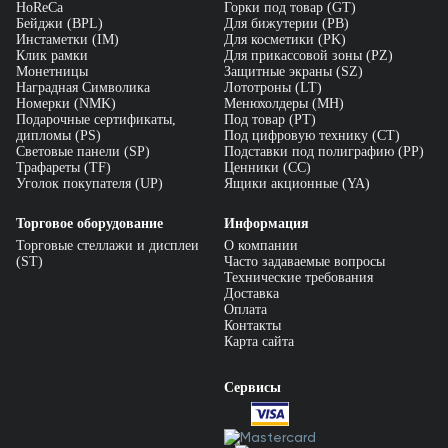
HoReCa
Горки под товар (GT)
Бейджи (BPL)
Для бижутерии (PB)
Инстаметки (IM)
Для косметики (PK)
Клик рамки
Для прикассовой зоны (PZ)
Монетницы
Защитные экраны (SZ)
Наградная Символика
Лототроны (LT)
Номерки (NMK)
Менюхолдеры (MH)
Подарочные сертификаты,
Под товар (PT)
дипломы (PS)
Под цифровую технику (CT)
Световые панели (SP)
Подставки под полиграфию (PP)
Трафареты (TF)
Ценники (СС)
Уголок покупателя (UP)
Ящики акционные (YA)
Торговое оборудование
Информация
Торговые стеллажи и дисплеи
О компании
(ST)
Часто задаваемые вопросы
Технические требования
Доставка
Оплата
Контакты
Карта сайта
Сервисы